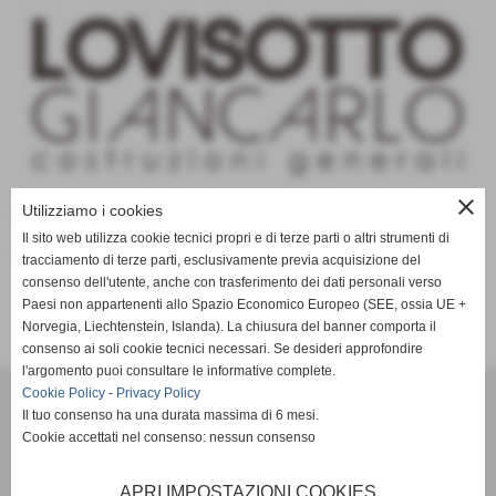
close
UNDER 16 - U16 FEMMINILE-
Utilizziamo i cookies
Il sito web utilizza cookie tecnici propri e di terze parti o altri strumenti di
GIRONE A
tracciamento di terze parti, esclusivamente previa acquisizione del
consenso dell'utente, anche con trasferimento dei dati personali verso
Paesi non appartenenti allo Spazio Economico Europeo (SEE, ossia UE +
Norvegia, Liechtenstein, Islanda). La chiusura del banner comporta il
consenso ai soli cookie tecnici necessari. Se desideri approfondire
l'argomento puoi consultare le informative complete.
VOLLEY MARENO A.S.D.
Cookie Policy
-
Privacy Policy
Il tuo consenso ha una durata massima di 6 mesi.
VIA CONTI AGOSTI 76 - Mareno di piave (Treviso)
Cookie accettati nel consenso: nessun consenso
P.I. 02199710266 C.F 91004960265
Cell. 3407144746
Mail:
volleymareno1@gmail.com
APRI IMPOSTAZIONI COOKIES