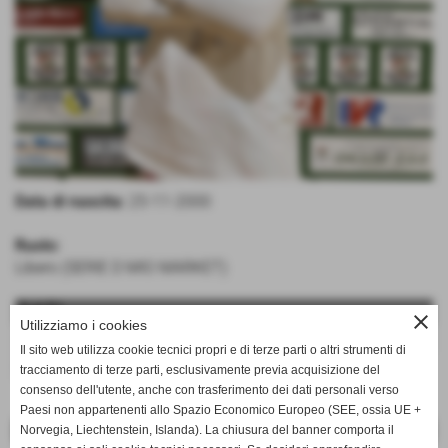
Data di nascita:
25-11-2000
Ruolo:
Libero (SERIE D MIO MARKET)
DATI
close
Utilizziamo i cookies
altezza:
169
Il sito web utilizza cookie tecnici propri e di terze parti o altri strumenti di
ruolo:
Libero
tracciamento di terze parti, esclusivamente previa acquisizione del
consenso dell'utente, anche con trasferimento dei dati personali verso
Paesi non appartenenti allo Spazio Economico Europeo (SEE, ossia UE +
Norvegia, Liechtenstein, Islanda). La chiusura del banner comporta il
<< PRECEDENTE
SUCCESSIVO >>