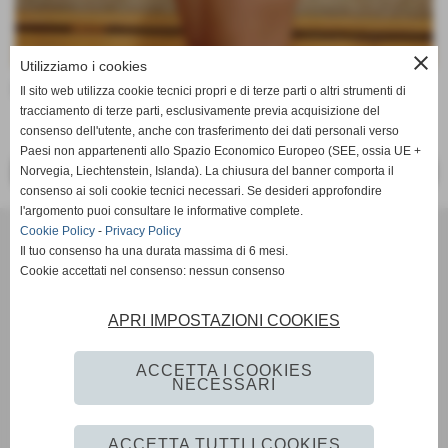
close
Utilizziamo i cookies
Data di nascita:
12-05-2011
Il sito web utilizza cookie tecnici propri e di terze parti o altri strumenti di
tracciamento di terze parti, esclusivamente previa acquisizione del
consenso dell'utente, anche con trasferimento dei dati personali verso
Paesi non appartenenti allo Spazio Economico Europeo (SEE, ossia UE +
Norvegia, Liechtenstein, Islanda). La chiusura del banner comporta il
<< PRECEDENTE
SUCCESSIVO >>
consenso ai soli cookie tecnici necessari. Se desideri approfondire
l'argomento puoi consultare le informative complete.
VOLLEY MARENO A.S.D.
Cookie Policy
-
Privacy Policy
VIA CONTI AGOSTI 76 - Mareno di piave (Treviso)
Il tuo consenso ha una durata massima di 6 mesi.
Cookie accettati nel consenso: nessun consenso
P.I. 02199710266 C.F 91004960265
Cell. 3407144746
Mail:
volleymareno1@gmail.com
APRI IMPOSTAZIONI COOKIES
Mail PEC:
volleymareno.aruba@pec.it
Codice FIPAV: 060260142
ACCETTA I COOKIES
NECESSARI
Privacy Policy
-
Cookie Policy
ACCETTA TUTTI I COOKIES