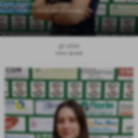
Fiore Agata
Squadra:
UNDER 16 - CENTRO SERVIZI CONTABILI
-
gli atleti
Home
>
gli atleti