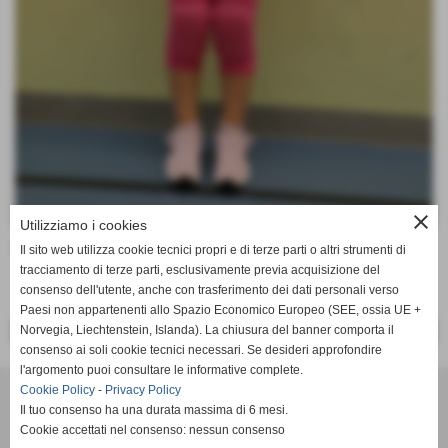
close
Utilizziamo i cookies
Data di nascita:
08-03-2015
Il sito web utilizza cookie tecnici propri e di terze parti o altri strumenti di
tracciamento di terze parti, esclusivamente previa acquisizione del
consenso dell'utente, anche con trasferimento dei dati personali verso
Paesi non appartenenti allo Spazio Economico Europeo (SEE, ossia UE +
Norvegia, Liechtenstein, Islanda). La chiusura del banner comporta il
<< PRECEDENTE
SUCCESSIVO >>
consenso ai soli cookie tecnici necessari. Se desideri approfondire
l'argomento puoi consultare le informative complete.
VOLLEY MARENO A.S.D.
Cookie Policy
-
Privacy Policy
VIA CONTI AGOSTI 76 - Mareno di piave (Treviso)
Il tuo consenso ha una durata massima di 6 mesi.
Cookie accettati nel consenso: nessun consenso
P.I. 02199710266 C.F 91004960265