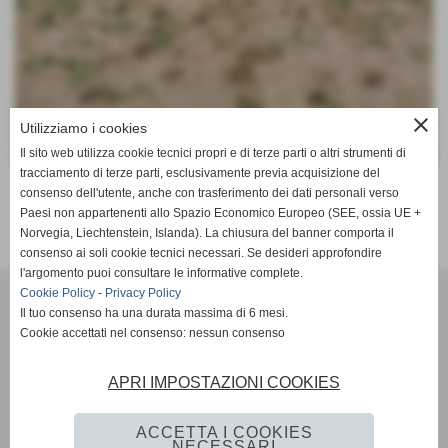
close
Utilizziamo i cookies
Il sito web utilizza cookie tecnici propri e di terze parti o altri strumenti di
tracciamento di terze parti, esclusivamente previa acquisizione del
consenso dell'utente, anche con trasferimento dei dati personali verso
altre pagine
Paesi non appartenenti allo Spazio Economico Europeo (SEE, ossia UE +
Norvegia, Liechtenstein, Islanda). La chiusura del banner comporta il
consenso ai soli cookie tecnici necessari. Se desideri approfondire
Invia
l'argomento puoi consultare le informative complete.
VOLLEY MARENO A.S.D.
Cookie Policy
-
Privacy Policy
VIA CONTI AGOSTI 76 - Mareno di piave (Treviso)
Il tuo consenso ha una durata massima di 6 mesi.
Cookie accettati nel consenso: nessun consenso
P.I. 02199710266 C.F 91004960265
Cell. 3407144746
Mail:
volleymareno1@gmail.com
APRI IMPOSTAZIONI COOKIES
Mail PEC:
volleymareno.aruba@pec.it
Codice FIPAV: 060260142
ACCETTA I COOKIES
NECESSARI