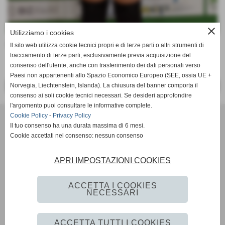
close
Utilizziamo i cookies
Data di nascita:
13-08-2013
Il sito web utilizza cookie tecnici propri e di terze parti o altri strumenti di
tracciamento di terze parti, esclusivamente previa acquisizione del
consenso dell'utente, anche con trasferimento dei dati personali verso
Paesi non appartenenti allo Spazio Economico Europeo (SEE, ossia UE +
Norvegia, Liechtenstein, Islanda). La chiusura del banner comporta il
<< PRECEDENTE
SUCCESSIVO >>
consenso ai soli cookie tecnici necessari. Se desideri approfondire
l'argomento puoi consultare le informative complete.
VOLLEY MARENO A.S.D.
Cookie Policy
-
Privacy Policy
VIA CONTI AGOSTI 76 - Mareno di piave (Treviso)
Il tuo consenso ha una durata massima di 6 mesi.
Cookie accettati nel consenso: nessun consenso
P.I. 02199710266 C.F 91004960265
Cell. 3407144746
Mail:
volleymareno1@gmail.com
APRI IMPOSTAZIONI COOKIES
Mail PEC:
volleymareno.aruba@pec.it
Codice FIPAV: 060260142
ACCETTA I COOKIES
NECESSARI
Privacy Policy
-
Cookie Policy
ACCETTA TUTTI I COOKIES