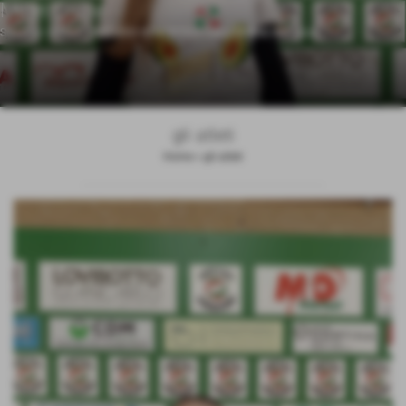
Minet Grace
Squadra:
UNDER 13 STUDIO DENTISTICO CALLEGARI&CASTIGLIA
-
gli atleti
Home
>
gli atleti