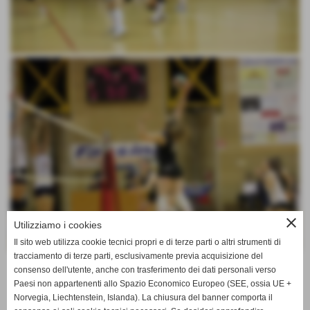
close
Utilizziamo i cookies
Il sito web utilizza cookie tecnici propri e di terze parti o altri strumenti di
tracciamento di terze parti, esclusivamente previa acquisizione del
consenso dell'utente, anche con trasferimento dei dati personali verso
altre pagine
Paesi non appartenenti allo Spazio Economico Europeo (SEE, ossia UE +
Norvegia, Liechtenstein, Islanda). La chiusura del banner comporta il