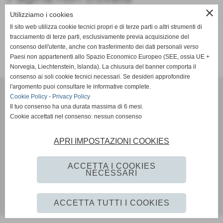
close
Utilizziamo i cookies
Attenzione: la pagina richiesta non è più presente su questo
Il sito web utilizza cookie tecnici propri e di terze parti o altri strumenti di
sito web. È stata rimossa o modificata.
tracciamento di terze parti, esclusivamente previa acquisizione del
consenso dell'utente, anche con trasferimento dei dati personali verso
Paesi non appartenenti allo Spazio Economico Europeo (SEE, ossia UE +
Vai alla home page del sito internet
Norvegia, Liechtenstein, Islanda). La chiusura del banner comporta il
consenso ai soli cookie tecnici necessari. Se desideri approfondire
l'argomento puoi consultare le informative complete.
VOLLEY MARENO A.S.D.
Cookie Policy
-
Privacy Policy
VIA CONTI AGOSTI 76 - Mareno di piave (Treviso)
Il tuo consenso ha una durata massima di 6 mesi.
P.I. 02199710266 C.F 91004960265
Cookie accettati nel consenso: nessun consenso
Cell. 3407144746
Mail:
volleymareno1@gmail.com
APRI IMPOSTAZIONI COOKIES
Mail PEC:
volleymareno.aruba@pec.it
Codice FIPAV: 060260142
ACCETTA I COOKIES
NECESSARI
Privacy Policy
-
Cookie Policy
ACCETTA TUTTI I COOKIES
Realizzazione siti web www.sitoper.it