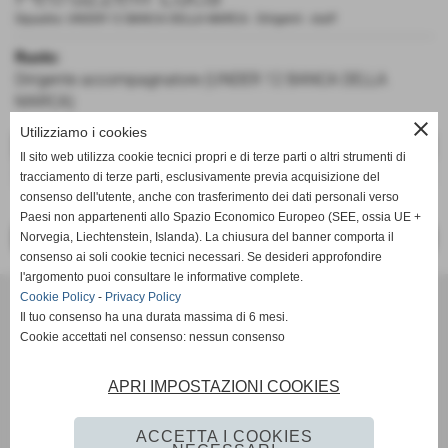
Squadra:
UNDER 12 BANCA DELLA MARCA
-
Dirigenti - staff
Ruolo:
Dirigente accompagnatore (UNDER 12 BANCA DELLA
MARCA)
close
Utilizziamo i cookies
DATI
Il sito web utilizza cookie tecnici propri e di terze parti o altri strumenti di
ruolo:
Dirigente accompagnatore Under12 S3
tracciamento di terze parti, esclusivamente previa acquisizione del
consenso dell'utente, anche con trasferimento dei dati personali verso
Paesi non appartenenti allo Spazio Economico Europeo (SEE, ossia UE +
Norvegia, Liechtenstein, Islanda). La chiusura del banner comporta il
<< PRECEDENTE
SUCCESSIVO >>
consenso ai soli cookie tecnici necessari. Se desideri approfondire
l'argomento puoi consultare le informative complete.
VOLLEY MARENO A.S.D.
Cookie Policy
-
Privacy Policy
Il tuo consenso ha una durata massima di 6 mesi.
VIA CONTI AGOSTI 76 - Mareno di piave (Treviso)
Cookie accettati nel consenso: nessun consenso
P.I. 02199710266 C.F 91004960265
Cell. 3407144746
Mail:
volleymareno1@gmail.com
APRI IMPOSTAZIONI COOKIES
Mail PEC:
volleymareno.aruba@pec.it
Codice FIPAV: 060260142
ACCETTA I COOKIES