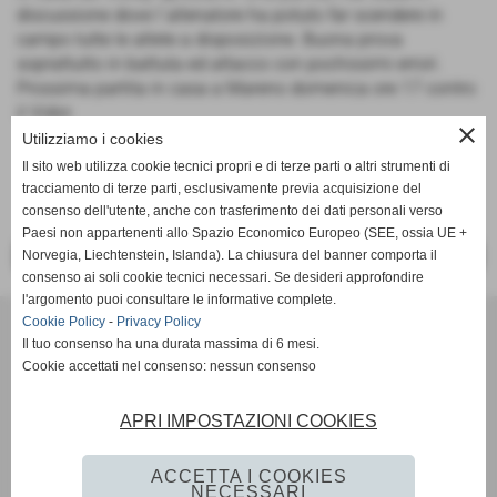
discussione dove l´allenatore ha potuto far scendere in
campo tutte le atlete a disposizione. Buona prova
soprattutto in battuta ed attacco con pochissimi errori.
Prossima partita in casa a Mareno domenica ore 17 contro
il Vidor.
close
Utilizziamo i cookies
Il sito web utilizza cookie tecnici propri e di terze parti o altri strumenti di
tracciamento di terze parti, esclusivamente previa acquisizione del
consenso dell'utente, anche con trasferimento dei dati personali verso
Paesi non appartenenti allo Spazio Economico Europeo (SEE, ossia UE +
Norvegia, Liechtenstein, Islanda). La chiusura del banner comporta il
<< PRECEDENTE
SUCCESSIVO >>
consenso ai soli cookie tecnici necessari. Se desideri approfondire
l'argomento puoi consultare le informative complete.
VOLLEY MARENO A.S.D.
Cookie Policy
-
Privacy Policy
VIA CONTI AGOSTI 76 - Mareno di piave (Treviso)
Il tuo consenso ha una durata massima di 6 mesi.
Cookie accettati nel consenso: nessun consenso
P.I. 02199710266 C.F 91004960265
Cell. 3407144746
Mail:
volleymareno1@gmail.com
APRI IMPOSTAZIONI COOKIES
Mail PEC:
volleymareno.aruba@pec.it
Codice FIPAV: 060260142
ACCETTA I COOKIES
NECESSARI