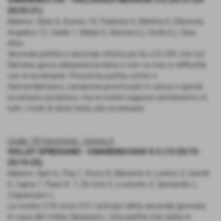
20/25-21)
Mareno: Silvia 4, Aurora 14, Federica 4, Martina 6, Eleonora,
Angelica 12, Giada 1, Marija 0, Alessia (L), Giulia (L), Sara,
Alice
Seconda partita e seconda vittoria pe rla u16 IVR, che col
Nervesa gioca abbastanza bene e non va mai in difficoltà
con le avversarie. Prossima partita contro il
Sanvendemiano, campione provinciale in carica e quindi
avversario proibitivo, ma le nostre ragazze cercheranno in
tutti i modi di tener testa alle avversarie.
Under 18 Femminile - Girone A
VOLLEY SPRESIANO - V.MARENO/OASI 0-3 (13-25/15-
25/19-25)
Mareno: Sant 6, Piva 1, Rossi 8, Manente 4, Lorenzi 3, Gentili
6, Capra 7, Pase N. 7, De Ioris 0, Lovisotto 5, Sperandio L,
Crapanzano L.
La nostra U18 vince 3-0 l´anticipo della seconda giornata
in casa del Volley Spresiano. Una partita mai stata in