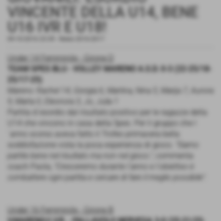
VINCENTE DELLA U14, BENE
U16 IVR E U18!
09-10-2016 23:39
-
News 2016-2017
Under 14 Femminile - Girone D
TEAM SPES BLU - VOLLEY MARENO A.S.D. 0-3 (22-25/18-
25/17-25)
Mareno: Rachel 14, Giorgia 6, Martina, Nina 5, Marija 7, Aurora
9, Marta 0, Eleonora 3, Jo, Julia 1
Partita d´esordio dal risultato positivo per le ragazze della
U14 che vincono in casa della Spes. Per il gruppo che l
´anno scorso aveva fatto il Trofeo primavera bella
soddisfazione vista la poca esperienza di gioco.
"Siamo
partite bene nel risultato ma non nel gioco."
, commenta
coach Paola,
"Cresceremo durante l´anno e l´obiettivo è
combattere ogni partita e cercare di fare il meglio possibile".
Under 16 Femminile - Girone B
V.MARENO/I.V.R. - PALLAVOLO NERVESA 3-0 (25-21/25-